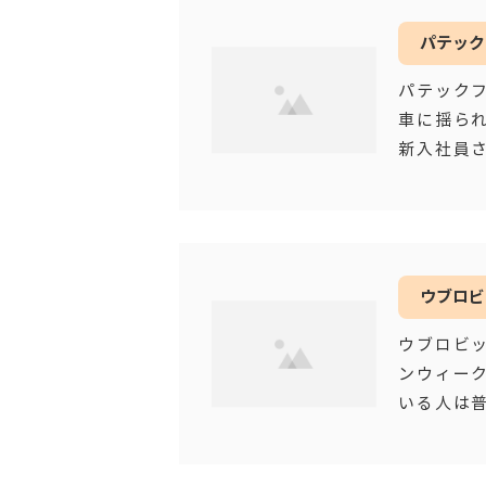
パテック
パテック
車に揺ら
新入社員
じです。
ウブロビ
ウブロビ
ンウィー
いる人は
と普段の