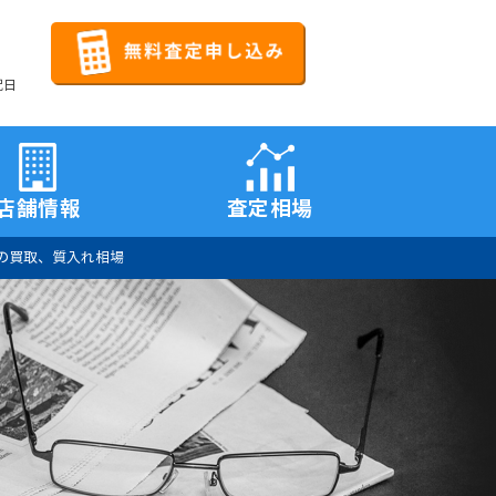
祝日
店舗情報
査定相場
の買取、質入れ相場