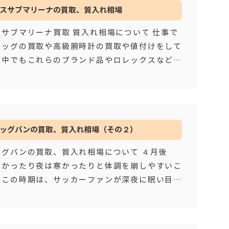
スサブマリーナの買取、質入れ相場
サブマリーナ買取 質入れ相場について 仕事で
バッグの買取や高級腕時計の買取や値付けをして
街中でもこれらのブランド品やロレックスなどの
目に入ってきます。自分の
…もっと見る
ッグバンの買取、質入れ相場（その２）
ッグバンの買取、質入れ相場について ４月後
暑かったり夜は寒かったりと体調を崩しやすいこ
年この時期は、サッカーファンが深夜に眠い目を
らテレビやパソコンにしがみつ
…もっと見る