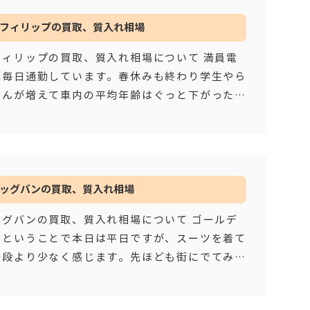
フィリップの買取、質入れ相場
フィリップの買取、質入れ相場について 満員電
れ毎日通勤しています。春休みも終わり学生やら
さんが増えて車内の平均年齢はぐっと下がった感
車内から聞こえてくる楽しい
…もっと見る
ッグバンの買取、質入れ相場
ッグバンの買取、質入れ相場について ゴールデ
クということで本日は平日ですが、スーツを着て
普段より少なく感じます。先ほども街にでてみる
平日に比べて休日を満喫して
…もっと見る