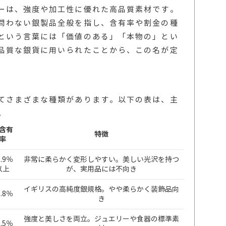
ーは、強度や加工性に優れた高品質素材です。
問わない銀製品全般を指し、含有率や割金の種
という言葉には「価値のある」「本物の」とい
品質な銀貨に用いられたことから、この名が定
てさまざまな種類があります。以下の表は、主
。
含有
特徴
率
9.9％
非常に柔らかく変形しやすい。美しい光沢を持つ
以上
が、実用品には不向き
イギリスの高純度銀規格。やや柔らかく装飾品向
5.8％
き
強度と美しさを両立。ジュエリーや食器の標準素
2.5％