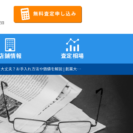
祝日
店舗情報
査定相場
？お手入れ方法や価値を解説 | 創業大正8年の須賀質店