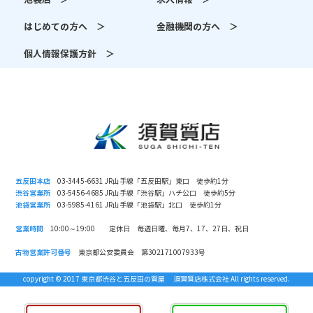
はじめての方へ ＞
金融機関の方へ ＞
個人情報保護方針 ＞
五反田本店
03-3445-6631 JR山手線「五反田駅」東口 徒歩約1分
渋谷営業所
03-5456-4685 JR山手線「渋谷駅」ハチ公口 徒歩約5分
池袋営業所
03-5985-4161 JR山手線「池袋駅」北口 徒歩約1分
営業時間
10:00～19:00 定休日 毎週日曜、毎月7、17、27日、祝日
古物営業許可番号
東京都公安委員会 第302171007933号
copyright © 2017 東京都渋谷と五反田の質屋 須賀質店株式会社 All rights reserved.