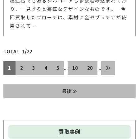
模造石でもあるジルコニアも多数埋め込まれてお
り、一見すると豪華なデザインなものです。 今
回買取したブローチは、素材に金やプラチナが使
用されて
…
1/22
1
2
3
4
5
10
20
≫
...
...
最後 ≫
買取事例