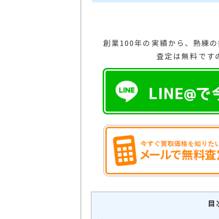
創業100年の実績から、熟練
査定は無料です
目