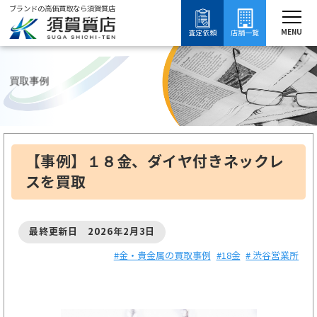
ブランドの高価買取なら須賀質店
須賀質店
【
ブランド買取
金・貴金属買取
18金買取
18金の買取事例
MENU
査定依頼
店舗一覧
買取事例
【事例】１８金、ダイヤ付きネックレ
スを買取
最終更新日 2026年2月3日
#金・貴金属の買取事例
#18金
# 渋谷営業所