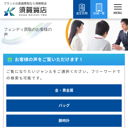
ブランドの高価買取なら須賀質店
須賀質店
フェンディの口コミ
ブランド買取
バッグ買取
フェンディ買取
MENU
査定依頼
店舗一覧
フェンディ買取のお客様の
声
お客様の声をご覧いただけます！
ご覧になりたいジャンルをご選択ください。フリーワードで
の検索も可能です。
金・貴金属
バッグ
腕時計