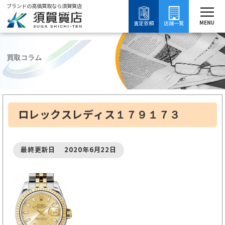
ブランドの高価買取なら須賀質店
須賀質店
ブランド買取
買取コラム
質入れ・質預かり
質屋について知る
MENU
査定依頼
店舗一覧
買取コラム
ロレックスレディス１７９１７３
最終更新日 2020年6月22日