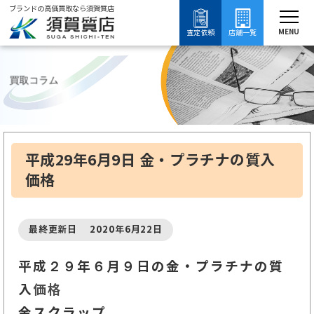
ブランドの高価買取なら須賀質店
須賀質店
ブランド買取
買取コラム
質入れ・質預かり
金・プラチナの質入れについて知る
MENU
査定依頼
店舗一覧
買取コラム
平成29年6月9日 金・プラチナの質入
価格
最終更新日 2020年6月22日
平成２９年６月９
日の金・プラチナの質
入
価格
金スクラップ