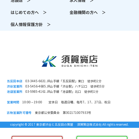
池袋店 ＞
求人情報 ＞
はじめての方へ ＞
金融機関の方へ ＞
個人情報保護方針 ＞
五反田本店
03-3445-6631 JR山手線「五反田駅」東口 徒歩約1分
渋谷営業所
03-5456-4685 JR山手線「渋谷駅」ハチ公口 徒歩約5分
池袋営業所
03-5985-4161 JR山手線「池袋駅」北口 徒歩約1分
営業時間
10:00～19:00 定休日 毎週日曜、毎月7、17、27日、祝日
古物営業許可番号
東京都公安委員会 第302171007933号
copyright © 2017 東京都渋谷と五反田の質屋 須賀質店株式会社 All rights reserved.