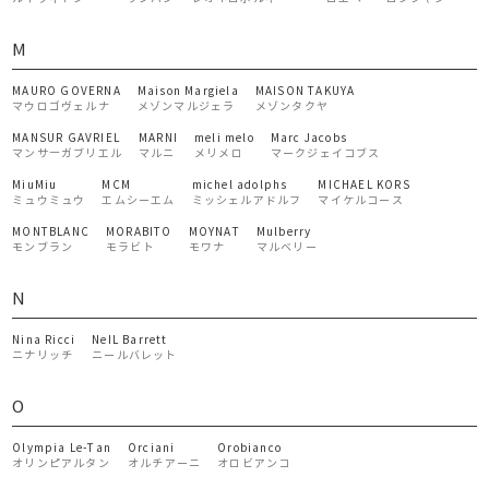
M
MAURO GOVERNA
Maison Margiela
MAISON TAKUYA
マウロゴヴェルナ
メゾンマルジェラ
メゾンタクヤ
MANSUR GAVRIEL
MARNI
meli melo
Marc Jacobs
マンサ―ガブリエル
マルニ
メリメロ
マークジェイコブス
MiuMiu
MCM
michel adolphs
MICHAEL KORS
ミュウミュウ
エムシーエム
ミッシェルアドルフ
マイケルコース
MONTBLANC
MORABITO
MOYNAT
Mulberry
モンブラン
モラビト
モワナ
マルベリー
N
Nina Ricci
NeIL Barrett
ニナリッチ
ニールバレット
O
Olympia Le-Tan
Orciani
Orobianco
オリンピアルタン
オルチアーニ
オロビアンコ