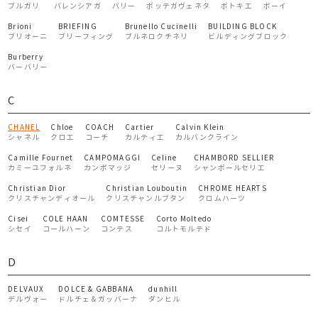
ブルガリ
バレンシアガ
バリー
ボッテガヴェネタ
ボトキエ
ボーイ
Brioni
BRIEFING
Brunello Cucinelli
BUILDING BLOCK
ブリオーニ
ブリーフィング
ブルネロクチネリ
ビルディングブロック
Burberry
バーバリー
C
CHANEL
Chloe
COACH
Cartier
Calvin Klein
シャネル
クロエ
コーチ
カルティエ
カルバンクライン
Camille Fournet
CAMPOMAGGI
Celine
CHAMBORD SELLIER
カミーユフォルネ
カンポマッジ
セリーヌ
シャンボールセリエ
Christian Dior
Christian Louboutin
CHROME HEARTS
クリスチャンディオール
クリスチャンルブタン
クロムハーツ
Cisei
COLE HAAN
COMTESSE
Corto Moltedo
シセイ
コールハーン
コンテス
コルトモルテド
D
DELVAUX
DOLCE & GABBANA
dunhill
デルヴォー
ドルチェ＆ガッバーナ
ダンヒル