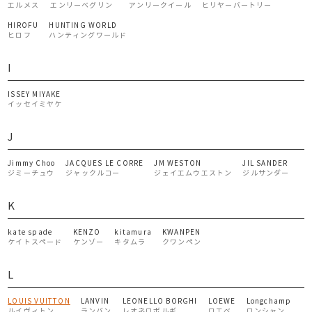
エルメス
エンリーベグリン
アンリークイール
ヒリヤーバートリー
HIROFU
HUNTING WORLD
ヒロフ
ハンティングワールド
I
ISSEY MIYAKE
イッセイミヤケ
J
Jimmy Choo
JACQUES LE CORRE
JM WESTON
JIL SANDER
ジミーチュウ
ジャックルコー
ジェイエムウエストン
ジルサンダー
K
kate spade
KENZO
kitamura
KWANPEN
ケイトスペード
ケンゾー
キタムラ
クワンペン
L
LOUIS VUITTON
LANVIN
LEONELLO BORGHI
LOEWE
Longchamp
ルイヴィトン
ランバン
レオネロボルギ
ロエベ
ロンシャン