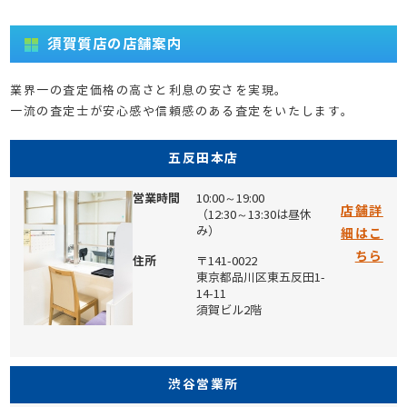
須賀質店の店舗案内
業界一の査定価格の高さと利息の安さを実現。
一流の査定士が安心感や信頼感のある査定をいたします。
五反田本店
営業時間
10:00～19:00
店舗詳
（12:30～13:30は昼休
み）
細はこ
ちら
住所
〒141-0022
東京都品川区東五反田1-
14-11
須賀ビル2階
渋谷営業所