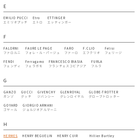
E
EMILIO PUCCI
Etro
ETTINGER
エミリオプッチ
エトロ
エッティンガー
F
FALORNI
FAURE LE PAGE
FARO
F.CLIO
Felisi
ファロルニ
フォレ・ル・パージュ
ファーロ
エフクリオ
フェリージ
FENDI
Ferragamo
FRANCESCO BIASIA
FURLA
フェンディ
フェラガモ
フランチェスコビアジア
フルラ
G
GANZO
GUCCI
GIVENCHY
GLENROYAL
GLOBE-TROTTER
ガンゾ
グッチ
ジバンシー
グレンロイヤル
グローブトロッター
GOYARD
GIORGIO ARMANI
ゴヤール
ジョルジオアルマーニ
H
HERMES
HENRY BEGUELIN
HENRY CUIR
Hillier Bartley