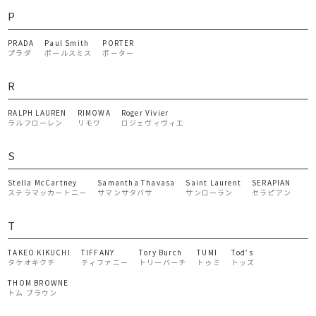
P
PRADA
Paul Smith
PORTER
プラダ
ポールスミス
ポーター
R
RALPH LAUREN
RIMOWA
Roger Vivier
ラルフローレン
リモワ
ロジェヴィヴィエ
S
Stella McCartney
Samantha Thavasa
Saint Laurent
SERAPIAN
ステラマッカートニー
サマンサタバサ
サンローラン
セラピアン
T
TAKEO KIKUCHI
TIFFANY
Tory Burch
TUMI
Tod’s
タケオキクチ
ティファニー
トリーバーチ
トゥミ
トッズ
THOM BROWNE
トム ブラウン