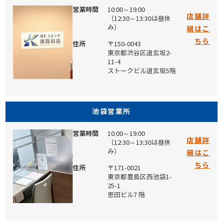
営業時間
10:00～19:00
店舗詳
（12:30～13:30は昼休
み）
細はこ
ちら
住所
〒150-0043
東京都渋谷区道玄坂2-
11-4
ストークビル道玄坂5階
池袋営業所
営業時間
10:00～19:00
店舗詳
（12:30～13:30は昼休
み）
細はこ
ちら
住所
〒171-0021
東京都豊島区西池袋1-
25-1
恩田ビル7 階