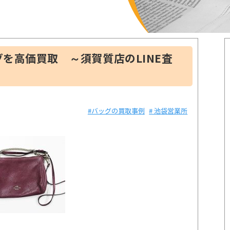
を高価買取 ～須賀質店のLINE査
#バッグの買取事例
# 池袋営業所