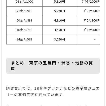
24金 Au1000
5,810円
ﾌﾟﾗﾁﾅ1000 Pt100
22金 Au916
5,270円
ﾌﾟﾗﾁﾅ950 Pt950
20金 Au833
4,810円
ﾌﾟﾗﾁﾅ900 Pt900
18金 Au750
4,420円
ﾌﾟﾗﾁﾅ850 Pt850
14金 Au583
3,280円
–
まとめ 東京の五反田・渋谷・池袋の質
屋
須賀質店では、18金やプラチナなどの貴金属ジュエ
リーの高価買取を行っています。