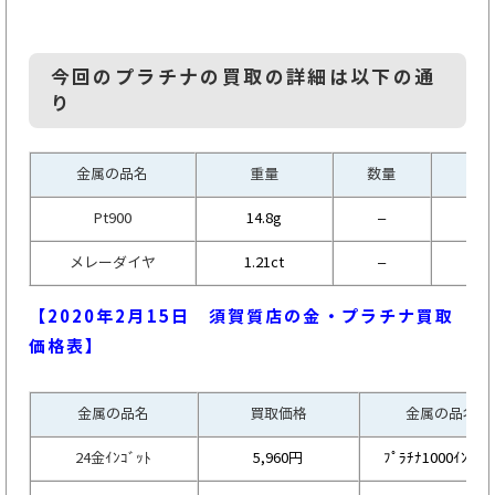
今回のプラチナの買取の詳細は以下の通
り
金属の品名
重量
数量
Pt900
14.8g
–
2,
メレーダイヤ
1.21ct
–
【2020年2月15
日 須賀質店の金・プラチナ買取
価格表】
金属の品名
買取価格
金属の品名
24金ｲﾝｺﾞｯﾄ
5,960円
ﾌﾟﾗﾁﾅ1000ｲﾝｺﾞｯ