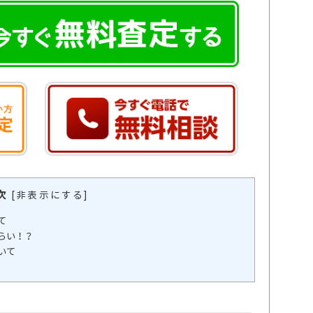
次
[
非表示にする
]
て
らい！？
いて