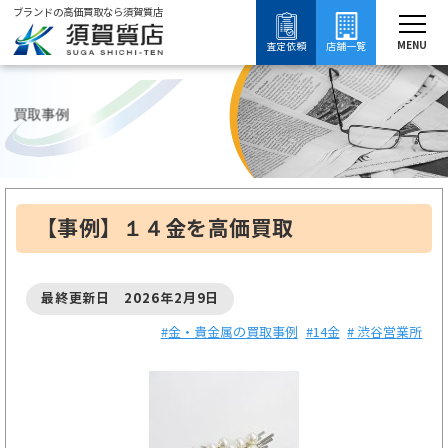
ブランドの高価買取なら須賀質店
須賀質店
【
ブランド買取
金・貴金属買取
14金買取
14金の買取事例
MENU
査定依頼
店舗一覧
買取事例
【事例】１４金を高価買取
最終更新日 2026年2月9日
#金・貴金属の買取事例
#14金
# 渋谷営業所