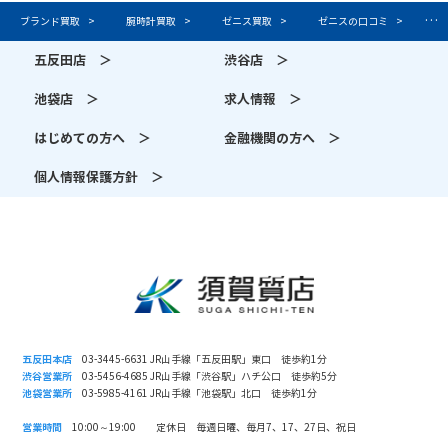
親
ブランド買取
腕時計買取
ゼニス買取
ゼニスの口コミ
五反田店 ＞
渋谷店 ＞
池袋店 ＞
求人情報 ＞
はじめての方へ ＞
金融機関の方へ ＞
個人情報保護方針 ＞
五反田本店
03-3445-6631 JR山手線「五反田駅」東口 徒歩約1分
渋谷営業所
03-5456-4685 JR山手線「渋谷駅」ハチ公口 徒歩約5分
池袋営業所
03-5985-4161 JR山手線「池袋駅」北口 徒歩約1分
営業時間
10:00～19:00 定休日 毎週日曜、毎月7、17、27日、祝日