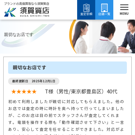
ブランドの高価買取なら須賀質店
須賀質店
親
ブランド買取
腕時計買取
ゼニス買取
ゼニスの口コミ
MENU
査定依頼
店舗一覧
親切なお店です
親切なお店です
最終更新日 2025年12月1日
★★★★★
T様（男性/東京都豊島区）40代
初めて利用しましたが親切に対応してもらえました。他の
お店では査定の時に時計を奥へ持って行ってしまいました
が、このお店は目の前でスタッフさんが査定してくれま
す。竜頭を操作する際も「動作確認させて下さい」と一言
あり、安心して査定を任せることができました。対応がよ