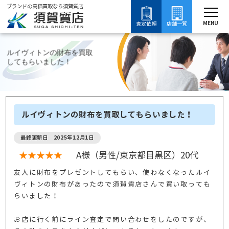
ブランドの高価買取なら須賀質店
須賀質店
ブランド買取
財布・小物買取
ルイヴィトン買取
ルイヴィトンの口コミ
MENU
査定依頼
店舗一覧
ルイヴィトンの財布を買取
してもらいました！
ルイヴィトンの財布を買取してもらいました！
最終更新日 2025年12月1日
★★★★★
A様（男性/東京都目黒区）20代
友人に財布をプレゼントしてもらい、使わなくなったルイ
ヴィトンの財布があったので須賀質店さんで買い取っても
らいました！
お店に行く前にライン査定で問い合わせをしたのですが、