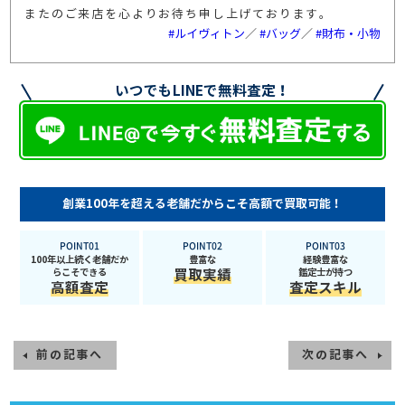
またのご来店を心よりお待ち申し上げております。
#ルイヴィトン
／
#バッグ
／
#財布・小物
いつでもLINEで無料査定！
創業100年を超える老舗だからこそ高額で買取可能！
POINT01
POINT02
POINT03
100年以上続く老舗だか
豊富な
経験豊富な
らこそできる
買取実績
鑑定士が持つ
高額査定
査定スキル
前の記事へ
次の記事へ