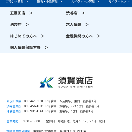
ブランド買取
財布・小物買取
ルイヴィトン買取
ルイヴィトンの口コミ
五反田店 ＞
渋谷店 ＞
池袋店 ＞
求人情報 ＞
はじめての方へ ＞
金融機関の方へ ＞
個人情報保護方針 ＞
五反田本店
03-3445-6631 JR山手線「五反田駅」東口 徒歩約1分
渋谷営業所
03-5456-4685 JR山手線「渋谷駅」ハチ公口 徒歩約5分
池袋営業所
03-5985-4161 JR山手線「池袋駅」北口 徒歩約1分
営業時間
10:00～19:00 定休日 毎週日曜、毎月7、17、27日、祝日
古物営業許可番号
東京都公安委員会 第302171007933号