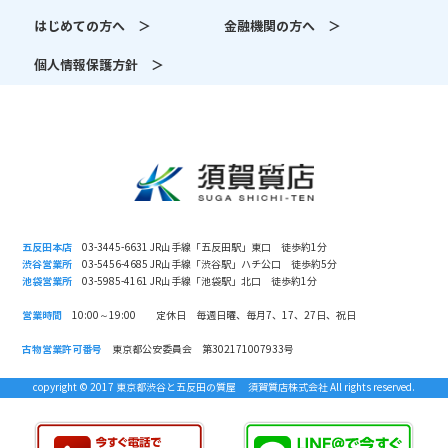
はじめての方へ ＞
金融機関の方へ ＞
個人情報保護方針 ＞
五反田本店
03-3445-6631 JR山手線「五反田駅」東口 徒歩約1分
渋谷営業所
03-5456-4685 JR山手線「渋谷駅」ハチ公口 徒歩約5分
池袋営業所
03-5985-4161 JR山手線「池袋駅」北口 徒歩約1分
営業時間
10:00～19:00 定休日 毎週日曜、毎月7、17、27日、祝日
古物営業許可番号
東京都公安委員会 第302171007933号
copyright © 2017 東京都渋谷と五反田の質屋 須賀質店株式会社 All rights reserved.