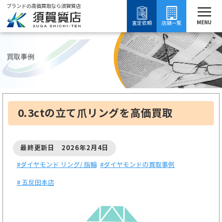
ブランドの高価買取なら須賀質店
須賀質店
ブランド買取
ダイヤモンド買取
ダイヤモンド リング/ 指輪買取
ダイ
MENU
査定依頼
店舗一覧
買取事例
0.3ctの立て爪リングを高価買取
最終更新日 2026年2月4日
#ダイヤモンド リング/ 指輪
#ダイヤモンドの買取事例
# 五反田本店