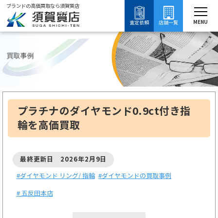
ブランドの高価買取なら須賀質店
須賀質店
ブランド買取
ダイヤモンド買取
ダイヤモンド リング/ 指輪買取
ダイ
MENU
査定依頼
店舗一覧
買取事例
プラチナのダイヤモンド0.9ct付き指
輪を高価買取
最終更新日 2026年2月9日
#ダイヤモンド リング/ 指輪
#ダイヤモンドの買取事例
# 五反田本店