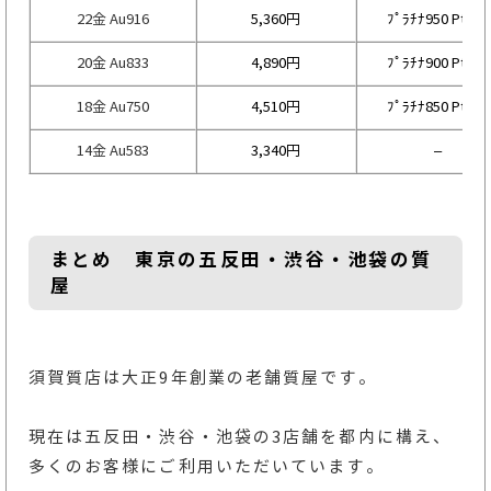
22金 Au916
5,360円
ﾌﾟﾗﾁﾅ950 Pt950
20金 Au833
4,890円
ﾌﾟﾗﾁﾅ900 Pt900
18金 Au750
4,510円
ﾌﾟﾗﾁﾅ850 Pt850
14金 Au583
3,340円
–
まとめ 東京の五反田・渋谷・池袋の質
屋
須賀質店は大正9年創業の老舗質屋です。
現在は五反田・渋谷・池袋の3店舗を都内に構え、
多くのお客様にご利用いただいています。