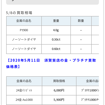
5/8の買取相場
金属の品名
重量
数量
Pt900
4.0g
–
2,
ノーソートダイヤ
0.30ct
–
ノーソートダイヤ
0.60ct
–
【2020年5月11
日 須賀質店の金・プラチナ買取
価格表】
金属の品名
買取価格
金属の品名
24金ｲﾝｺﾞｯﾄ
6,080円
ﾌﾟﾗﾁﾅ1000ｲﾝｺﾞｯ
24金 Au1000
5,900円
ﾌﾟﾗﾁﾅ1000 Pt100