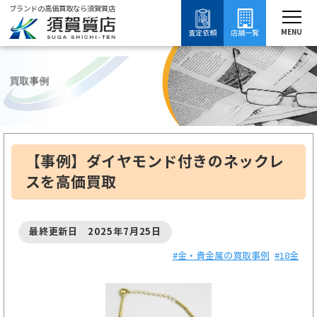
ブランドの高価買取なら須賀質店
須賀質店
【
ブランド買取
金・貴金属買取
18金買取
18金の買取事例
MENU
査定依頼
店舗一覧
買取事例
【事例】ダイヤモンド付きのネックレ
スを高価買取
最終更新日 2025年7月25日
#金・貴金属の買取事例
#18金