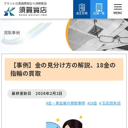
ブランドの高価買取なら須賀質店
須賀質店
【
ブランド買取
金・貴金属買取
18金買取
18金の買取事例
MENU
査定依頼
店舗一覧
買取事例
【事例】金の見分け方の解説、18金の
指輪の買取
最終更新日 2026年2月2日
#金・貴金属の買取事例
#18金
# 五反田本店