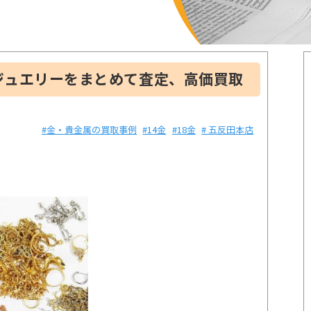
ジュエリーをまとめて査定、高価買取
#金・貴金属の買取事例
#14金
#18金
# 五反田本店