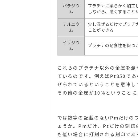
パラジウ
プラチナに柔らかく加工
ム
しながら、硬くすること
テルニウ
少し混ぜるだけでプラチ
ム
ことができる
イリジウ
プラチナの耐食性を保つ
ム
これらのプラチナ以外の金属を混
ているのです。例えばPt850で
ぜられているということを意味して
その他の金属が10％ということ
では数字の記載のないPmだけの
ょうか。Pmだけ、Ptだけの刻
も低い場合に打刻される刻印であ