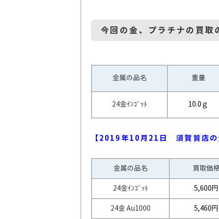
今回の金、プラチナの買取
金属の品名
重量
24金ｲﾝｺﾞｯﾄ
10.0ｇ
【2019年10月21
日 須賀質店の
金属の品名
買取価
24金ｲﾝｺﾞｯﾄ
5,600
円
24金 Au1000
5,460円