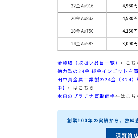
22金 Au916
4,960円
20金 Au833
4,530円
18金 Au750
4,160円
14金 Au583
3,090円
金買取（取扱い品目一覧）
←こち
徳力製の24金 純金インゴットを
田中貴金属工業製の24金（K24
中】
←はこちら
本日のプラチナ買取価格
←はこち
創業100年の実績から、熟
須賀質