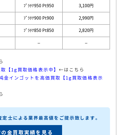
ﾌﾟﾗﾁﾅ950 Pt950
3,100円
ﾌﾟﾗﾁﾅ900 Pt900
2,990円
ﾌﾟﾗﾁﾅ850 Pt850
2,82
0円
–
–
ら
買取【1g買取価格表示中】
←はこちら
）純金インゴットを高価買取【1g買取価格表示
ら
練査定士による業界最高値をご提示致します。
店の金買取実績を見る