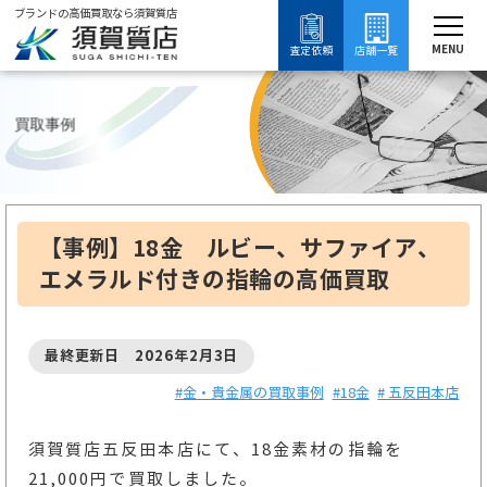
ブランドの高価買取なら須賀質店
須賀質店
【
ブランド買取
金・貴金属買取
18金買取
18金の買取事例
MENU
査定依頼
店舗一覧
買取事例
【事例】18金 ルビー、サファイア、
エメラルド付きの指輪の高価買取
最終更新日 2026年2月3日
#金・貴金属の買取事例
#18金
# 五反田本店
須賀質店五反田本店にて、18金素材の指輪を
21,000円で買取しました。