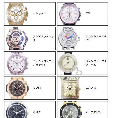
ロレックス
IWC
アクアノウティッ
アランシルベスタ
ク
イン
ヴァシュロンコン
ヴァンクリーフ＆
スタンタン
アーペル
ウブロ
エルメス
オメガ
オーデマピゲ