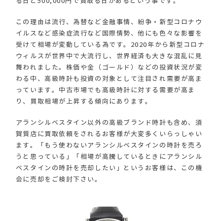
る日と500,000円で買取る日があるという事です。
この理由は流行、為替など金融事情、紛争・新型コロナウ
イルスなど感染症流行など国際情勢、他にも色々な影響を
受けて相場が変動している為です。2020年から新型コロナ
ウィルスが世界中で大流行し、世界経済も大きな混乱に見
舞われました。株価や金（ゴールド）などの投資状況が変
わる中、高級時計も投資の対象として注目され需要が高ま
っています。中古市場でも高級時計に対する需要が高ま
り、買取相場が上昇する傾向にあります。
アランシルベスタイン以外の高級ブランド時計も含め、須
賀質店に買取依頼をされるお客様が大変多くいらっしゃい
ます。「もう使わないアランシルベスタインの時計を売ろ
うと思っている」「相場が高騰しているときにアランシル
ベスタインの時計を売却したい」というお客様は、この機
会に売却をご検討下さい。