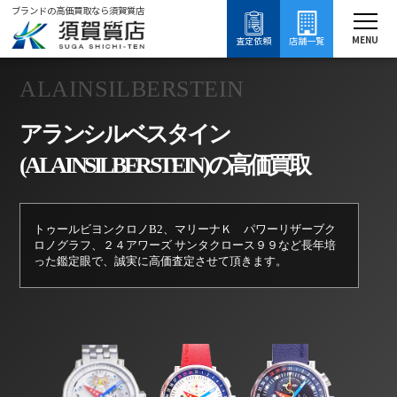
ブランドの高価買取なら須賀質店
須賀質店
アランシルベスタイン買取
ブランド買取
時計買取
MENU
査定依頼
店舗一覧
ALAINSILBERSTEIN
アランシルベスタイン
(ALAINSILBERSTEIN)の高価買取
トゥールビヨンクロノB2、マリーナＫ パワーリザーブク
ロノグラフ、２４アワーズ サンタクロース９９など長年培
った鑑定眼で、誠実に高価査定させて頂きます。