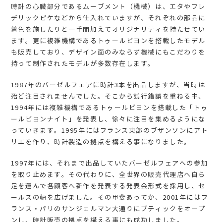
時計の心臓部分であるムーブメント（機械）は、エタやフレ
デリックピケなどから仕入れていますが、それぞれの部品に
着色を施したりと一手間加えてオリジナリティを持たせてい
ます。更に複雑機構であるトゥールビヨンを搭載したモデル
も販売しており、デザイン面のみならず機械にもこだわりを
持って制作されたモデルが多数存在します。
1987年のバーゼルフェアに時計3本を出品しますが、当時は
殆ど注目されませんでした。そこから試行錯誤を重ねる中、
1994年には複雑機構であるトゥールビヨンを搭載した「トゥ
ールビヨンナイト」を発表し、徐々に注目を集めるようにな
っていきます。1995年にはフランス東部のブザンソンにアト
リエを作り、時計製造の拠点を構える事になりました。
1997年には、それまで出品していたバーゼルフェアへの参加
を取り止めます。その代わりに、全世界の販売代理店ヘ自ら
足を運んで各顧客へ新作を発表する発表会形式を採用し、セ
ールスの幅を広げました。その甲斐あってか、2001年にはフ
ランス・パリのサンジェルマン大通りにブティックをオープ
ンし、時計販売の拠点を構える事にも成功しました。