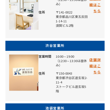
み）
細はこ
ちら
住所
〒141-0022
東京都品川区東五反田
1-14-11
須賀ビル2階
渋谷営業所
営業時間
10:00～19:00
店舗詳
（12:30～13:30は昼休
み）
細はこ
ちら
住所
〒150-0043
東京都渋谷区道玄坂2-
11-4
ストークビル道玄坂5
階
池袋営業所