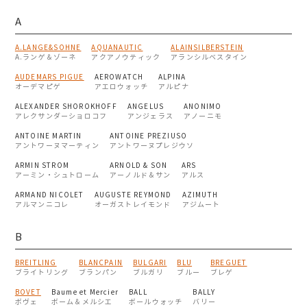
A
A.LANGE&SOHNE
AQUANAUTIC
ALAINSILBERSTEIN
A.ランゲ＆ゾーネ
アクアノウティック
アランシルベスタイン
AUDEMARS PIGUE
AEROWATCH
ALPINA
オーデマピゲ
アエロウォッチ
アルピナ
ALEXANDER SHOROKHOFF
ANGELUS
ANONIMO
アレクサンダーショロコフ
アンジェラス
アノーニモ
ANTOINE MARTIN
ANTOINE PREZIUSO
アントワーヌマーティン
アントワーヌプレジウソ
ARMIN STROM
ARNOLD & SON
ARS
アーミン・シュトローム
アーノルド＆サン
アルス
ARMAND NICOLET
AUGUSTE REYMOND
AZIMUTH
アルマンニコレ
オーガストレイモンド
アジムート
B
BREITLING
BLANCPAIN
BULGARI
BLU
BREGUET
ブライトリング
ブランパン
ブルガリ
ブルー
ブレゲ
BOVET
Baume et Mercier
BALL
BALLY
ボヴェ
ボーム＆メルシエ
ボールウォッチ
バリー