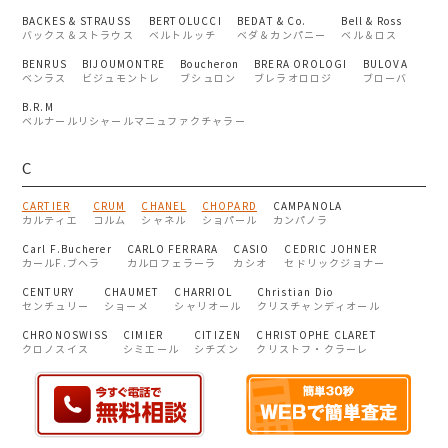
BACKES & STRAUSS
BERTOLUCCI
BEDAT & Co.
Bell & Ross
バックス＆ストラウス
ベルトルッチ
ベダ＆カンパニー
ベル＆ロス
BENRUS
BIJOUMONTRE
Boucheron
BRERA OROLOGI
BULOVA
ベンラス
ビジュモントレ
ブシュロン
ブレラオロロジ
ブローバ
B.R.M
ベルナールリシャールマニュファクチャラー
C
CARTIER
CRUM
CHANEL
CHOPARD
CAMPANOLA
カルティエ
コルム
シャネル
ショパール
カンパノラ
Carl F.Bucherer
CARLO FERRARA
CASIO
CEDRIC JOHNER
カールF.ブヘラ
カルロフェラーラ
カシオ
セドリックジョナー
CENTURY
CHAUMET
CHARRIOL
Christian Dio
センチュリー
ショーメ
シャリオール
クリスチャンディオール
CHRONOSWISS
CIMIER
CITIZEN
CHRISTOPHE CLARET
クロノスイス
シミエール
シチズン
クリストフ・クラーレ
CLAUDE MEYLAN
CLERC
CONCORD
CP5
クロードメイラン
クレール
コンコルド
シーピーファイブ
Credor
CT SCUDERIA
Cuervo Y Sobrinos
クレドール
シーティースクーデリア
クエルボイソブリノス