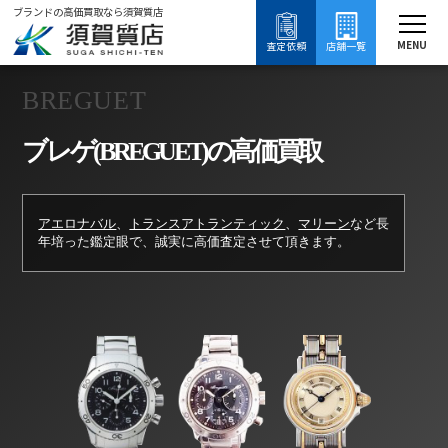
ブランドの高価買取なら須賀質店
須賀質店
ブレゲ買取
ブランド買取
時計買取
MENU
査定依頼
店舗一覧
BREGUET
ブレゲ(BREGUET)の高価買取
アエロナバル
、
トランスアトランティック
、
マリーン
など長
年培った鑑定眼で、誠実に高価査定させて頂きます。