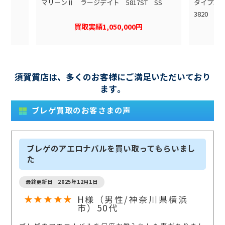
マリーンⅡ ラージデイト 5817ST SS
タイプX
3820 SS
買取実績1,050,000円
須賀質店は、多くのお客様にご満足いただいており
ます。
ブレゲ買取のお客さまの声
ブレゲのアエロナバルを買い取ってもらいまし
た
最終更新日 2025年12月1日
★★★★★
H様（男性/神奈川県横浜
市）50代