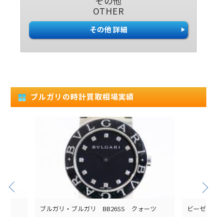
その他
OTHER
その他 詳細
ブルガリの時計買取相場実績
ブルガリ・ブルガリ BB26SS クォーツ
ビーゼロワ