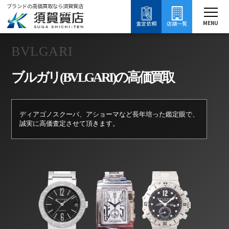
ブランドの高価買取なら須賀質店
須賀質店
ブルガリ買取
ブランド買取
時計買取
MENU
査定依頼
店舗一覧
BVLGARI
ブルガリ(BVLGARI)の高価買取
ディアゴノスクーバ、アショーマなど長年培った鑑定眼で、
誠実に高価査定させて頂きます。