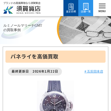
ブランドの高価買取なら須賀質店
須賀質店
ブランド買取
時計買取
パネライ買取
ルミノールマリーナGMTの買取
MENU
査定依頼
店舗一覧
ルミノールマリーナGMT
の買取事例
パネライを高価買取
最終更新日 2026年1月22日
# 五反田本店