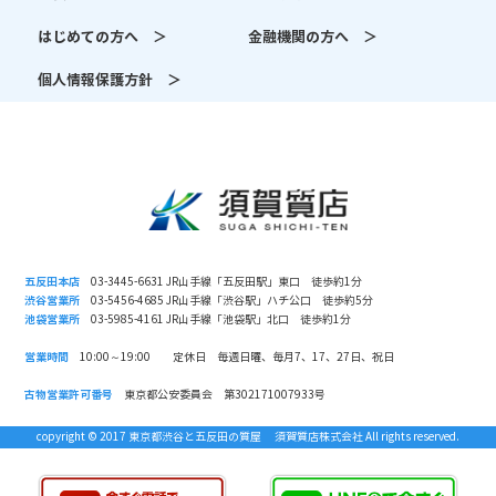
はじめての方へ ＞
金融機関の方へ ＞
個人情報保護方針 ＞
五反田本店
03-3445-6631 JR山手線「五反田駅」東口 徒歩約1分
渋谷営業所
03-5456-4685 JR山手線「渋谷駅」ハチ公口 徒歩約5分
池袋営業所
03-5985-4161 JR山手線「池袋駅」北口 徒歩約1分
営業時間
10:00～19:00 定休日 毎週日曜、毎月7、17、27日、祝日
古物営業許可番号
東京都公安委員会 第302171007933号
copyright © 2017 東京都渋谷と五反田の質屋 須賀質店株式会社 All rights reserved.