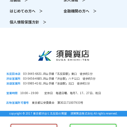
池袋店 ＞
求人情報 ＞
はじめての方へ ＞
金融機関の方へ ＞
個人情報保護方針 ＞
五反田本店
03-3445-6631 JR山手線「五反田駅」東口 徒歩約1分
渋谷営業所
03-5456-4685 JR山手線「渋谷駅」ハチ公口 徒歩約5分
池袋営業所
03-5985-4161 JR山手線「池袋駅」北口 徒歩約1分
営業時間
10:00～19:00 定休日 毎週日曜、毎月7、17、27日、祝日
古物営業許可番号
東京都公安委員会 第302171007933号
copyright © 2017 東京都渋谷と五反田の質屋 須賀質店株式会社 All rights reserved.