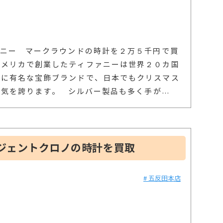
ァニー マークラウンドの時計を２万５千円で買
アメリカで創業したティファニーは世界２０カ国
的に有名な宝飾ブランドで、日本でもクリスマス
人気を誇ります。 シルバー製品も多く手が
…
ジェントクロノの時計を買取
# 五反田本店